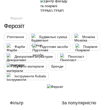
Ферозіт
Ферозіт
Утеплення
Будівельні суміші
Мозаїка
Фарби
Підготовчі засоби
Покрівля
Декоративні штукатурки
Пінопласт
Супутні матеріали
Бренди
Інструменти Kubala
Фільтр
За популярністю