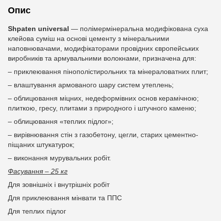
Опис
Shpaten universal
— полімермінеральна модифікована суха
клейова суміш на основі цементу з мінеральними
наповнювачами, модифікаторами провідних європейських
виробників та армувальними волокнами, призначена для:
– приклеювання пінополістирольних та мінераловатних плит;
– влаштування армованого шару систем утеплень;
– облицювання міцних, недеформівних основ керамічною;
плиткою, гресу, плитами з природного і штучного каменю;
– облицювання «теплих підлог»;
– вирівнювання стін з газобетону, цегли, старих цементно-
піщаних штукатурок;
– виконання мурувальних робіт.
Фасування – 25 кг
Для зовнішніх і внутрішніх робіт
Для приклеювання мінвати та ППС
Для теплих підлог