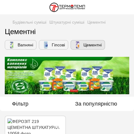
Будівельні суміші
Штукатурні суміші
Цементні
Цементні
Вапняні
Гіпсові
Цементні
Фільтр
За популярністю