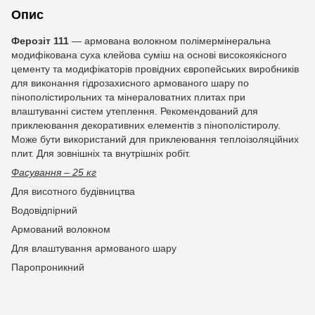
Опис
Ферозіт 111
— армована волокном полімермінеральна
модифікована суха клейова суміш на основі високоякісного
цементу та модифікаторів провідних європейських виробників
для виконання гідрозахисного армованого шару по
пінополістирольних та мінераловатних плитах при
влаштуванні систем утеплення. Рекомендований для
приклеювання декоративних елементів з пінополістиролу.
Може бути використаний для приклеювання теплоізоляційних
плит. Для зовнішніх та внутрішніх робіт.
Фасування – 25 кг
Для висотного будівництва
Водовідпірний
Армований волокном
Для влаштування армованого шару
Паропроникний