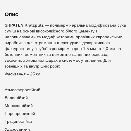
Опис
SHPATEN Kratzputz
— полімермінеральна модифікована суха
суміш на основі високоякісного білого цементу з
наповнювачами та модифікаторами провідних європейських
виробників для отримання штукатурки з декоративною
фактурою типу “шуба” з розміром зерна 1,5 мм та 2,0 мм на
бетонних, цементних та цементно-вапняних основах,
захисних армованих шарах в системах утеплення. Для
зовнішніх та внутрішніх робіт.
Фасування – 25 кг
Атмосферо­стійкий
Водостійкий
Морозостійкий
Паропроникний
Тріщиностійка
Ударостійкий