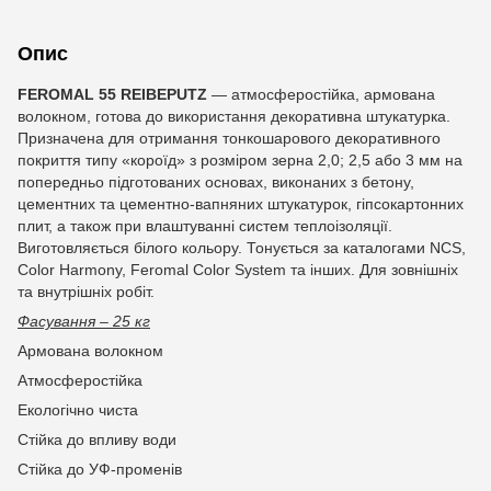
Опис
FEROMAL
55
REIBEPUTZ
— атмосферостійка, армована
волокном, готова до використання декоративна штукатурка.
Призначена для отримання тонкошарового декоративного
покриття типу «короїд» з розміром зерна 2,0; 2,5 або 3 мм на
попередньо підготованих основах, виконаних з бетону,
цементних та цементно-вапняних штукатурок, гіпсокартонних
плит, а також при влаштуванні систем теплоізоляції.
Виготовляється білого кольору. Тонується за каталогами NCS,
Color Harmony, Feromal Color System та інших. Для зовнішніх
та внутрішніх робіт.
Фасування – 25 кг
Армована волокном
Атмосферостійка
Екологічно чиста
Стійка до впливу води
Стійка до УФ-променів