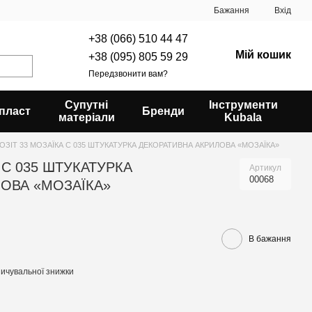
Бажання
Вхід
+38 (066) 510 44 47
Мій кошик
+38 (095) 805 59 29
Передзвонити вам?
Супутні
Інструменти
пласт
Бренди
матеріали
Kubala
ОЗІТ 33 МОЗАЇКА С 035 ШТУКАТУРКА ДЕКОРАТИВНА АКРИЛОВА «МОЗАЇКА»
 С 035 ШТУКАТУРКА
Артикул
00068
ОВА «МОЗАЇКА»
В бажання
ичувальної знижки