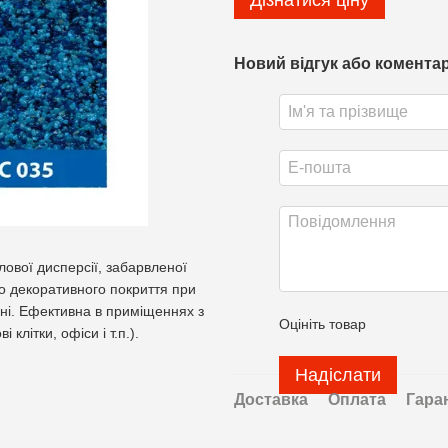
Дізнатися ціну
Новий відгук або комента
лової дисперсії, забарвленої
о декоративного покриття при
ні. Ефективна в приміщеннях з
Оцініть товар
літки, офіси і т.п.).
Надіслати
Доставка
Оплата
Гара