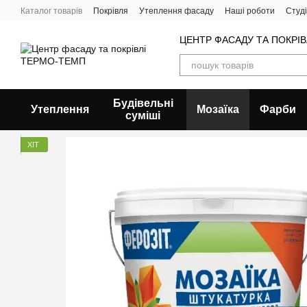
Перейти до основного контенту
Каталог товарів
Покрівля
Утеплення фасаду
Наші роботи
Студ
ЦЕНТР ФАСАДУ ТА ПОКРІ
Будівельні
Утеплення
Мозаїка
Фарби
суміші
ХІТ