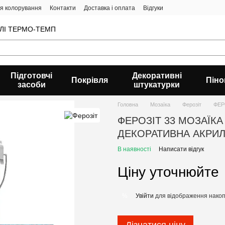
ія колорування
Контакти
Доставка і оплата
Відгуки
ВЛІ ТЕРМО-ТЕМП
Підготовчі
Декоративні
Покрівля
Піно
засоби
штукатурки
Головна
Мозаїка
Ферозіт
ФЕР
ФЕРОЗІТ 33 МОЗАЇКА
ДЕКОРАТИВНА АКРИЛ
В наявності
Написати відгук
Ціну уточнюйте
Увійти
для відображення накоп
%