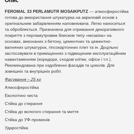
Опис
FEROMAL 33
PERLAMUTR
MOSAIKPUTZ
— атмосферостійка
готова до використання штукатурка на акриловій основі з
оригінальним забарвленням наповнювача. Легко наноситься
та обробляється. Призначена для отримання декоративного
покриття з перламутровим блиском типу «мозаїка» на
основах, виконаних з бетону, цементних та цементно-
вапняних штукатурок, гіпсокартонних плит та ін. Доцільно
застосовувати в приміщеннях з підвищеним експлуатаційним
навантаженням (коридори, сходові клітки, офіси і т.п.).
Рекомендована при оздобленні фасадів та цоколів. Для
зовнішніх та внутрішніх робіт.
Фасування – 25 кг
Атмосферостійка
Екологічно чиста
Стійка до стирання
Стійка до вологого стирання та миття
Стійка до УФ-променів
Ударостійка