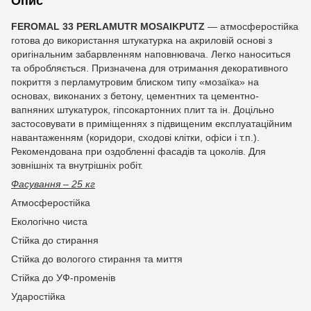
Опис
FEROMAL 33
PERLAMUTR
MOSAIKPUTZ
— атмосферостійка
готова до використання штукатурка на акриловій основі з
оригінальним забарвленням наповнювача. Легко наноситься
та обробляється. Призначена для отримання декоративного
покриття з перламутровим блиском типу «мозаїка» на
основах, виконаних з бетону, цементних та цементно-
вапняних штукатурок, гіпсокартонних плит та ін. Доцільно
застосовувати в приміщеннях з підвищеним експлуатаційним
навантаженням (коридори, сходові клітки, офіси і т.п.).
Рекомендована при оздобленні фасадів та цоколів. Для
зовнішніх та внутрішніх робіт.
Фасування – 25 кг
Атмосферостійка
Екологічно чиста
Стійка до стирання
Стійка до вологого стирання та миття
Стійка до УФ-променів
Ударостійка