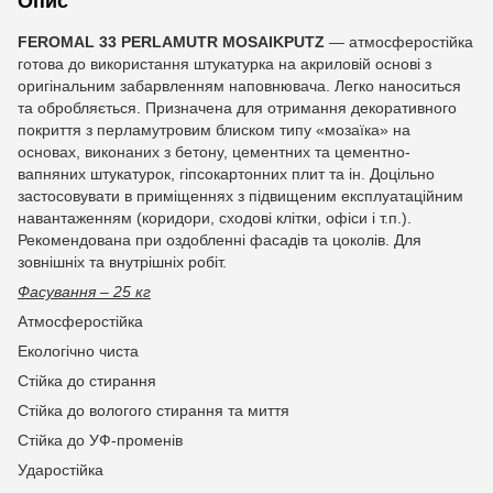
Опис
FEROMAL 33
PERLAMUTR
MOSAIKPUTZ
— атмосферостійка
готова до використання штукатурка на акриловій основі з
оригінальним забарвленням наповнювача. Легко наноситься
та обробляється. Призначена для отримання декоративного
покриття з перламутровим блиском типу «мозаїка» на
основах, виконаних з бетону, цементних та цементно-
вапняних штукатурок, гіпсокартонних плит та ін. Доцільно
застосовувати в приміщеннях з підвищеним експлуатаційним
навантаженням (коридори, сходові клітки, офіси і т.п.).
Рекомендована при оздобленні фасадів та цоколів. Для
зовнішніх та внутрішніх робіт.
Фасування – 25 кг
Атмосферостійка
Екологічно чиста
Стійка до стирання
Стійка до вологого стирання та миття
Стійка до УФ-променів
Ударостійка