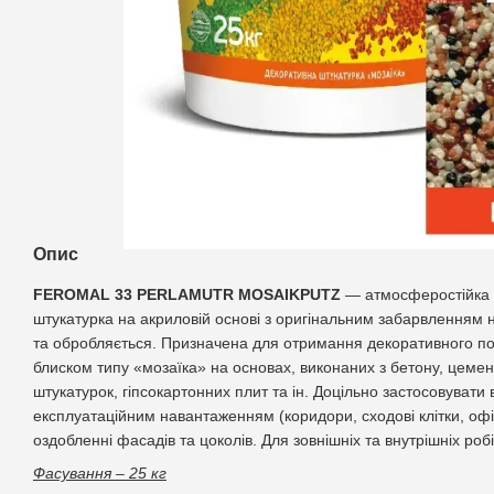
Опис
FEROMAL 33
PERLAMUTR
MOSAIKPUTZ
— атмосферостійка 
штукатурка на акриловій основі з оригінальним забарвленням 
та обробляється. Призначена для отримання декоративного п
блиском типу «мозаїка» на основах, виконаних з бетону, цеме
штукатурок, гіпсокартонних плит та ін. Доцільно застосовуват
експлуатаційним навантаженням (коридори, сходові клітки, офіс
оздобленні фасадів та цоколів. Для зовнішніх та внутрішніх робі
Фасування – 25 кг