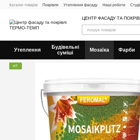
Перейти до основного контенту
Каталог товарів
Покрівля
Утеплення фасаду
Наші роботи
Студ
ЦЕНТР ФАСАДУ ТА ПОКРІ
Будівельні
Утеплення
Мозаїка
Фарби
суміші
ХІТ