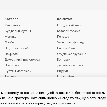
Каталог
Клієнтам
Утеплення
Вхід до кабінету
Будівельні суміші
Каталог товарів
Мозаїка
Покрівля
Фарби
Утеплення фасаду
Підготовчі засоби
Наші роботи
Покрівля
Студія колорування
Декоративні штукатурки
Контакти
Пінопласт
Доставка і оплата
Супутні матеріали
Відгуки
Бренди
Мапа сайту
Інструменти Kubala
Ми в соцмережах
 маркетингу та статистичних цілей, а також для безпечної та оптим
х вашого браузера. Натисніть кнопку «Погодитися», щоб дати згоду
жна ознайомитися на сторінці
Угода користувача
.