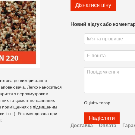
Дізнатися ціну
Новий відгук або комента
готова до використання
наповнювача. Легко наноситься
окриття з перламутровим
нтних та цементно-вапняних
Оцініть товар
и в приміщеннях з підвищеним
и і т.п.). Рекомендована при
Надіслати
т.
Доставка
Оплата
Гара