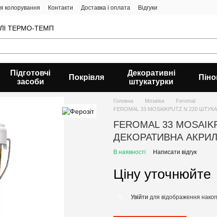
ія колорування
Контакти
Доставка і оплата
Відгуки
ВЛІ ТЕРМО-ТЕМП
Підготовчі
Декоративні
Покрівля
Піно
засоби
штукатурки
Головна
Мозаїка
Feromal
FEROMAL 33 MOSAIKPUTZ N 220 ШТУК
FEROMAL 33 MOSAIK
ДЕКОРАТИВНА АКРИ
В наявності
Написати відгук
Ціну уточнюйте
Увійти
для відображення накоп
%