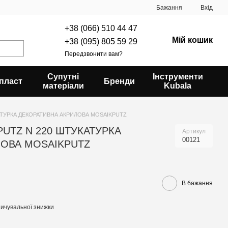
Бажання
Вхід
+38 (066) 510 44 47
Мій кошик
+38 (095) 805 59 29
Передзвонити вам?
Супутні
Інструменти
пласт
Бренди
матеріали
Kubala
АТУРКА ДЕКОРАТИВНА АКРИЛОВА MOSAIKPUTZ
PUTZ N 220 ШТУКАТУРКА
Артикул
00121
ЛОВА MOSAIKPUTZ
В бажання
ичувальної знижки