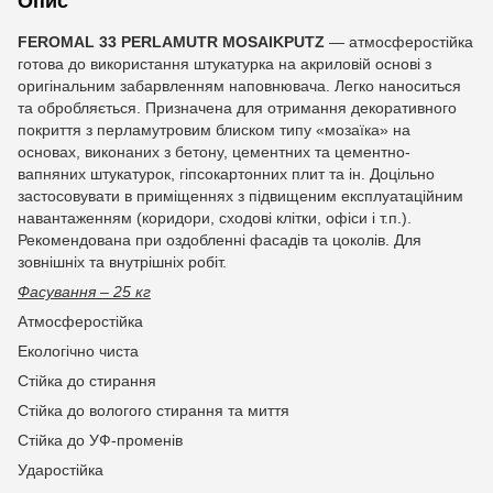
Опис
FEROMAL 33
PERLAMUTR
MOSAIKPUTZ
— атмосферостійка
готова до використання штукатурка на акриловій основі з
оригінальним забарвленням наповнювача. Легко наноситься
та обробляється. Призначена для отримання декоративного
покриття з перламутровим блиском типу «мозаїка» на
основах, виконаних з бетону, цементних та цементно-
вапняних штукатурок, гіпсокартонних плит та ін. Доцільно
застосовувати в приміщеннях з підвищеним експлуатаційним
навантаженням (коридори, сходові клітки, офіси і т.п.).
Рекомендована при оздобленні фасадів та цоколів. Для
зовнішніх та внутрішніх робіт.
Фасування – 25 кг
Атмосферостійка
Екологічно чиста
Стійка до стирання
Стійка до вологого стирання та миття
Стійка до УФ-променів
Ударостійка