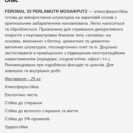
Опис
FEROMAL 33
PERLAMUTR
MOSAIKPUTZ
— атмосферостійка
готова до використання штукатурка на акриловій основі з
оригінальним забарвленням наповнювача. Легко наноситься
та обробляється. Призначена для отримання декоративного
покриття з перламутровим блиском типу «мозаїка» на
основах, виконаних з бетону, цементних та цементно-
вапняних штукатурок, гіпсокартонних плит та ін. Доцільно
застосовувати в приміщеннях з підвищеним експлуатаційним
навантаженням (коридори, сходові клітки, офіси і т.п.).
Рекомендована при оздобленні фасадів та цоколів. Для
зовнішніх та внутрішніх робіт.
Фасування – 25 кг
Атмосферостійка
Екологічно чиста
Стійка до стирання
Стійка до вологого стирання та миття
Стійка до УФ-променів
Ударостійка