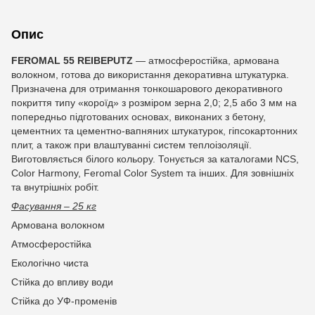
Опис
FEROMAL
55
REIBEPUTZ
— атмосферостійка, армована
волокном, готова до використання декоративна штукатурка.
Призначена для отримання тонкошарового декоративного
покриття типу «короїд» з розміром зерна 2,0; 2,5 або 3 мм на
попередньо підготованих основах, виконаних з бетону,
цементних та цементно-вапняних штукатурок, гіпсокартонних
плит, а також при влаштуванні систем теплоізоляції.
Виготовляється білого кольору. Тонується за каталогами NCS,
Color Harmony, Feromal Color System та інших. Для зовнішніх
та внутрішніх робіт.
Фасування – 25 кг
Армована волокном
Атмосферостійка
Екологічно чиста
Стійка до впливу води
Стійка до УФ-променів