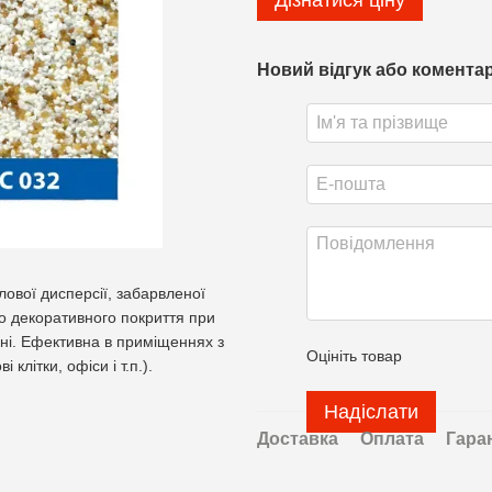
Дізнатися ціну
Новий відгук або комента
лової дисперсії, забарвленої
о декоративного покриття при
ні. Ефективна в приміщеннях з
Оцініть товар
літки, офіси і т.п.).
Надіслати
Доставка
Оплата
Гара