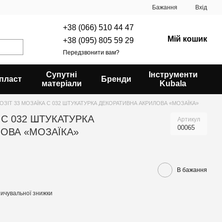
Бажання
Вхід
+38 (066) 510 44 47
Мій кошик
+38 (095) 805 59 29
Передзвонити вам?
Супутні
Інструменти
пласт
Бренди
матеріали
Kubala
ОЗІТ 33 МОЗАЇКА С 032 ШТУКАТУРКА ДЕКОРАТИВНА АКРИЛОВА «МОЗАЇКА»
 С 032 ШТУКАТУРКА
Артикул
00065
ОВА «МОЗАЇКА»
В бажання
ичувальної знижки