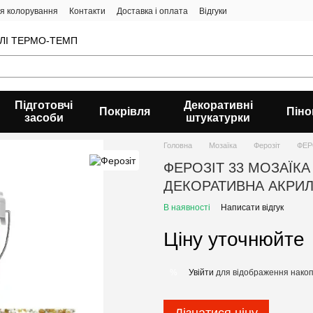
ія колорування
Контакти
Доставка і оплата
Відгуки
ВЛІ ТЕРМО-ТЕМП
Підготовчі
Декоративні
Покрівля
Піно
засоби
штукатурки
Головна
Мозаїка
Ферозіт
ФЕР
ФЕРОЗІТ 33 МОЗАЇКА
ДЕКОРАТИВНА АКРИЛ
В наявності
Написати відгук
Ціну уточнюйте
Увійти
для відображення накоп
%