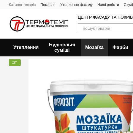
Перейти до основного контенту
Каталог товарів
Покрівля
Утеплення фасаду
Наші роботи
Студ
ЦЕНТР ФАСАДУ ТА ПОКРІ
Будівельні
Утеплення
Мозаїка
Фарби
суміші
ХІТ