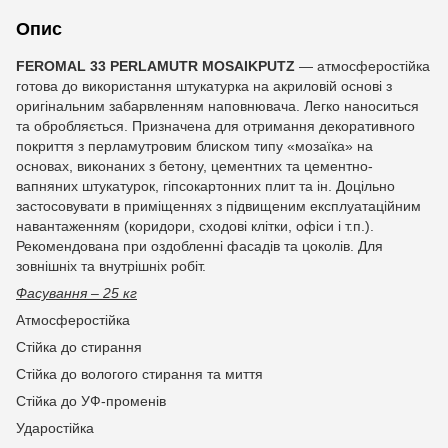
Опис
FEROMAL 33
PERLAMUTR
MOSAIKPUTZ
— атмосферостійка
готова до використання штукатурка на акриловій основі з
оригінальним забарвленням наповнювача. Легко наноситься
та обробляється. Призначена для отримання декоративного
покриття з перламутровим блиском типу «мозаїка» на
основах, виконаних з бетону, цементних та цементно-
вапняних штукатурок, гіпсокартонних плит та ін. Доцільно
застосовувати в приміщеннях з підвищеним експлуатаційним
навантаженням (коридори, сходові клітки, офіси і т.п.).
Рекомендована при оздобленні фасадів та цоколів. Для
зовнішніх та внутрішніх робіт.
Фасування – 25 кг
Атмосферостійка
Стійка до стирання
Стійка до вологого стирання та миття
Стійка до УФ-променів
Ударостійка