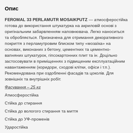
Опис
FEROMAL 33
PERLAMUTR
MOSAIKPUTZ
— атмосферостійка
готова до використання штукатурка на акриловій основі з
оригінальним забарвленням наповнювача. Легко наноситься
та обробляється. Призначена для отримання декоративного
покриття з перламутровим блиском типу «мозаїка» на
основах, виконаних з бетону, цементних та цементно-
вапняних штукатурок, гіпсокартонних плит та ін. Доцільно
застосовувати в приміщеннях з підвищеним експлуатаційним
навантаженням (коридори, сходові клітки, офіси і т.п.).
Рекомендована при оздобленні фасадів та цоколів. Для
зовнішніх та внутрішніх робіт.
Фасування – 25 кг
Атмосферостійка
Стійка до стирання
Стійка до вологого стирання та миття
Стійка до УФ-променів
Ударостійка