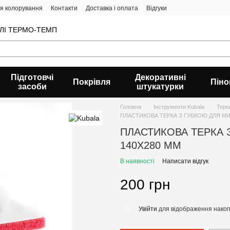
ія колорування
Контакти
Доставка і оплата
Відгуки
ВЛІ ТЕРМО-ТЕМП
Підготовчі
Декоративні
Покрівля
Піно
засоби
штукатурки
Головна
Інструменти Kubala
Терк
ПЛАСТИКОВА ТЕРКА З ГУБКОЮ ДЛЯ МИ
ПЛАСТИКОВА ТЕРКА 
140X280 MM
В наявності
Написати відгук
200 грн
Увійти
для відображення накоп
%