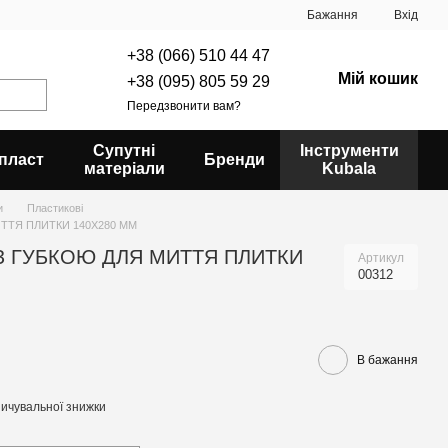
Бажання
Вхід
+38 (066) 510 44 47
Мій кошик
+38 (095) 805 59 29
Передзвонити вам?
Супутні
Інструменти
пласт
Бренди
матеріали
Kubala
и
Пластикові
ТТЯ ПЛИТКИ 140X280 MM
З ГУБКОЮ ДЛЯ МИТТЯ ПЛИТКИ
Артикул
00312
В бажання
ичувальної знижки