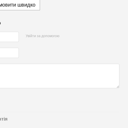
мовити швидко
р
Увійти за допомогою
нтія