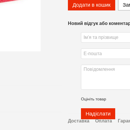
Додати в кошик
За
Новий відгук або комента
Оцініть товар
Надіслати
Доставка
Оплата
Гара