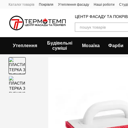
Перейти до основного контенту
Каталог товарів
Покрівля
Утеплення фасаду
Наші роботи
Студ
ЦЕНТР ФАСАДУ ТА ПОКРІ
Будівельні
Утеплення
Мозаїка
Фарби
суміші