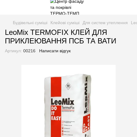
Будівельні суміші
Клейові суміші
Для систем утеплення
Le
LeoMix TERMOFIX КЛЕЙ ДЛЯ
ПРИКЛЕЮВАННЯ ПСБ ТА ВАТИ
Артикул:
00216
Написати відгук