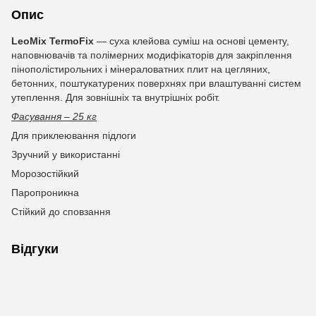
Опис
LeoMix TermoFix
— суха клейова суміш на основі цементу,
наповнювачів та полімерних модифікаторів для закріплення
пінополістирольних і мінераловатних плит на цегляних,
бетонних, поштукатурених поверхнях при влаштуванні систем
утеплення. Для зовнішніх та внутрішніх робіт.
Фасування
– 25 кг
Для приклеювання підлоги
Зручний у використанні
Морозостійкий
Паропроникна
Стійкий до сповзання
Відгуки