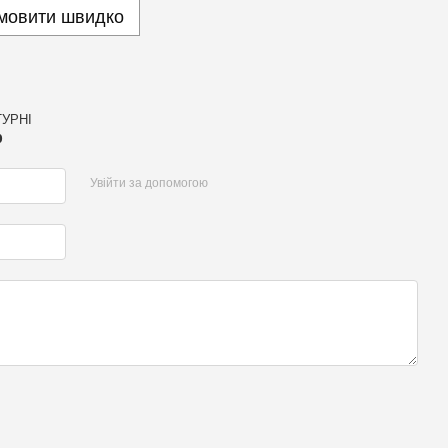
мовити швидко
УРНІ
р
Увійти за допомогою