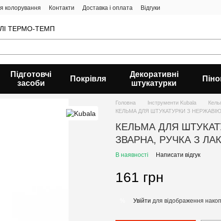
ія колорування
Контакти
Доставка і оплата
Відгуки
ВЛІ ТЕРМО-ТЕМП
Підготовчі
Декоративні
Покрівля
Піно
засоби
штукатурки
Головна
Інструменти Kubala
Кель
КЕЛЬМА ДЛЯ ШТУКАТУРКИ З НЕРЖАВІЮЧ
КЕЛЬМА ДЛЯ ШТУКАТ
ЗВАРНА, РУЧКА З ЛА
В наявності
Написати відгук
161 грн
Увійти
для відображення накоп
%