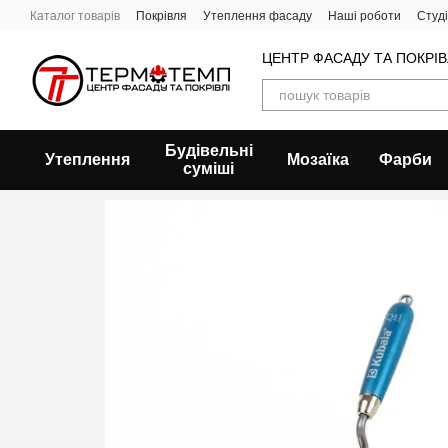
Перейти до основного контенту
Каталог товарів
Покрівля
Утеплення фасаду
Наші роботи
Студ
ЦЕНТР ФАСАДУ ТА ПОКРІ
Будівельні
Утеплення
Мозаїка
Фарби
суміші